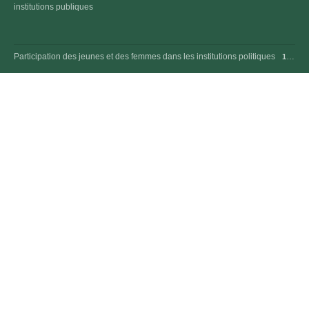
institutions publiques
Participation des jeunes et des femmes dans les institutions politiques
1 JUIL. 2024