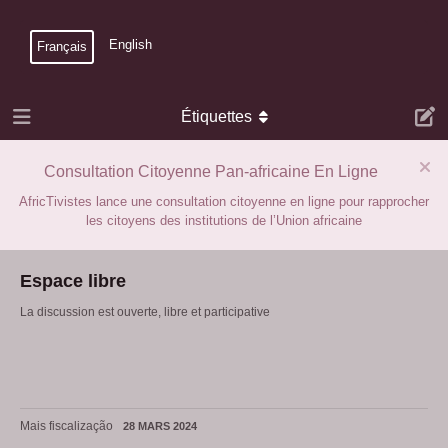
English
Français
Étiquettes
Consultation Citoyenne Pan-africaine En Ligne
AfricTivistes lance une consultation citoyenne en ligne pour rapprocher
les citoyens des institutions de l’Union africaine
Espace libre
La discussion est ouverte, libre et participative
Mais fiscalização
28 MARS 2024